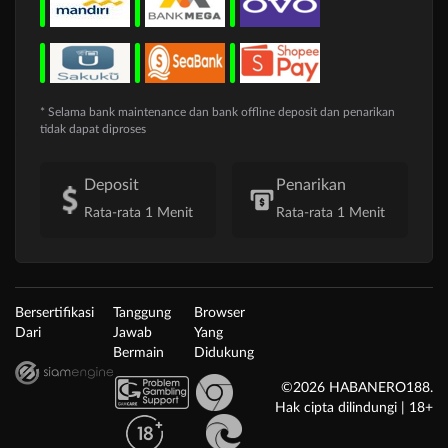
* Selama bank maintenance dan bank offline deposit dan penarikan
tidak dapat diproses
Deposit
Penarikan
Rata-rata 1 Menit
Rata-rata 1 Menit
Bersertifikasi
Tanggung
Browser
Dari
Jawab
Yang
Bermain
Didukung
©2026 HABANERO188.
Hak cipta dilindungi | 18+