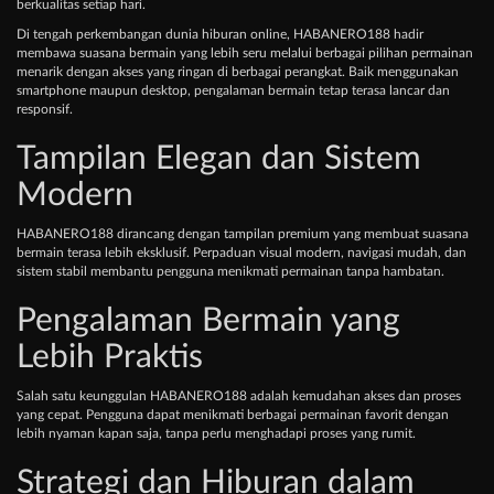
berkualitas setiap hari.
Di tengah perkembangan dunia hiburan online, HABANERO188 hadir
membawa suasana bermain yang lebih seru melalui berbagai pilihan permainan
menarik dengan akses yang ringan di berbagai perangkat. Baik menggunakan
smartphone maupun desktop, pengalaman bermain tetap terasa lancar dan
responsif.
Tampilan Elegan dan Sistem
Modern
HABANERO188 dirancang dengan tampilan premium yang membuat suasana
bermain terasa lebih eksklusif. Perpaduan visual modern, navigasi mudah, dan
sistem stabil membantu pengguna menikmati permainan tanpa hambatan.
Pengalaman Bermain yang
Lebih Praktis
Salah satu keunggulan HABANERO188 adalah kemudahan akses dan proses
yang cepat. Pengguna dapat menikmati berbagai permainan favorit dengan
lebih nyaman kapan saja, tanpa perlu menghadapi proses yang rumit.
Strategi dan Hiburan dalam