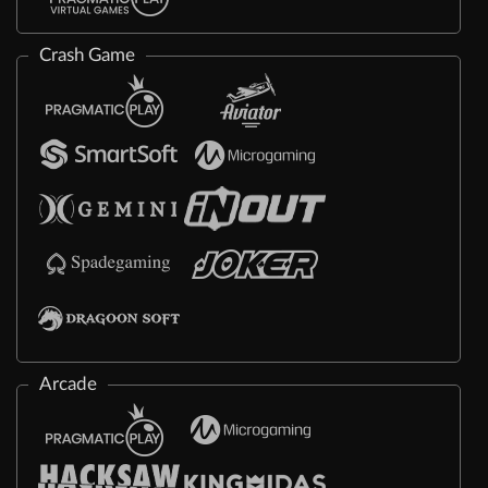
Crash Game
Arcade