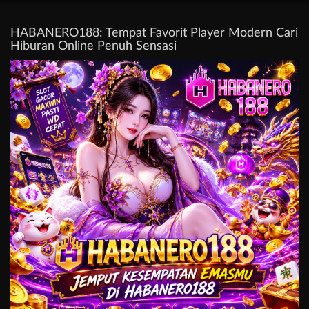
HABANERO188: Tempat Favorit Player Modern Cari
Hiburan Online Penuh Sensasi