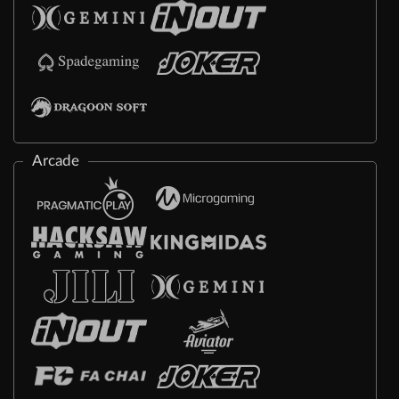
Arcade