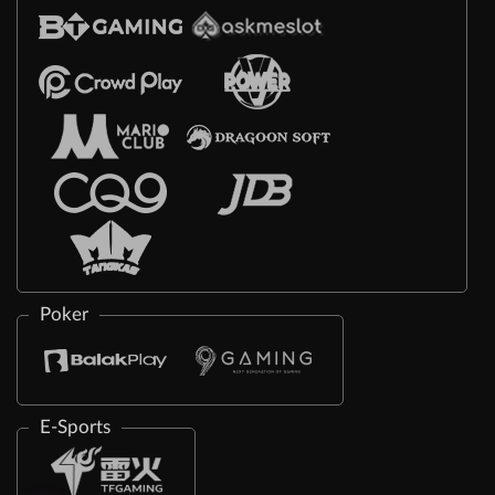
Poker
E-Sports