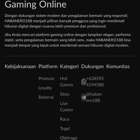
Gaming Online
Dengan dukungan sistem modern dan pengalaman bermain yang responsif,
HABANERO188 menjadi pilihan banyak pengguna yang ingin menikmati
hiburan digital dengan nuansa lebih premium dan profesional.
Jika Anda mencari platform gaming online dengan tampilan elegan, performa
stabil, serta pengalaman bermain yang lebih seru, maka HABANERO188 bisa
menjadi tempat yang tepat untuk menikmati sensasi hiburan digital modern.
Kebijaksanaan
Platform
Kategori
Dukungan
Komunitas
Promosi
Hot
+628595
Games
4194580
Loyalty
Slots
@haban
Referral
ero188
Live
Casino
Race
Togel
Olahraga